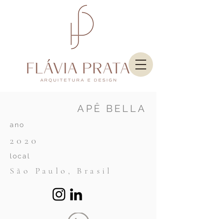
APÊ BELLA
ano
2020
local
São Paulo,
Brasil